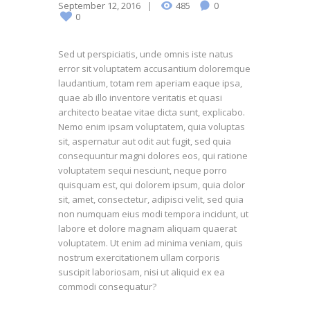
September 12, 2016
485
0
0
Sed ut perspiciatis, unde omnis iste natus
error sit voluptatem accusantium doloremque
laudantium, totam rem aperiam eaque ipsa,
quae ab illo inventore veritatis et quasi
architecto beatae vitae dicta sunt, explicabo.
Nemo enim ipsam voluptatem, quia voluptas
sit, aspernatur aut odit aut fugit, sed quia
consequuntur magni dolores eos, qui ratione
voluptatem sequi nesciunt, neque porro
quisquam est, qui dolorem ipsum, quia dolor
sit, amet, consectetur, adipisci velit, sed quia
non numquam eius modi tempora incidunt, ut
labore et dolore magnam aliquam quaerat
voluptatem. Ut enim ad minima veniam, quis
nostrum exercitationem ullam corporis
suscipit laboriosam, nisi ut aliquid ex ea
commodi consequatur?