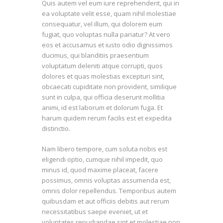
Quis autem vel eum iure reprehenderit, qui in
ea voluptate velit esse, quam nihil molestiae
consequatur, vel illum, qui dolorem eum
fugiat, quo voluptas nulla pariatur? At vero
eos et accusamus et iusto odio dignissimos
ducimus, qui blanditiis praesentium
voluptatum deleniti atque corrupti, quos
dolores et quas molestias excepturi sint,
obcaecati cupiditate non provident, similique
sunt in culpa, qui officia deserunt mollitia
animi, id est laborum et dolorum fuga. Et
harum quidem rerum facilis est et expedita
distinctio.
Nam libero tempore, cum soluta nobis est
eligendi optio, cumque nihil impedit, quo
minus id, quod maxime placeat, facere
possimus, omnis voluptas assumenda est,
omnis dolor repellendus. Temporibus autem
quibusdam et aut officiis debitis aut rerum
necessitatibus saepe eveniet, ut et
voluptates repudiandae sint et molestiae non