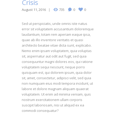
Crisis
August 11, 2016
735
0
0
Sed ut perspiciatis, unde omnis iste natus
error sit voluptatem accusantium doloremque
laudantium, totam rem aperiam eaque ipsa,
quae ab illo inventore veritatis et quasi
architecto beatae vitae dicta sunt, explicabo.
Nemo enim ipsam voluptatem, quia voluptas
sit, aspernatur aut odit aut fugit, sed quia
consequuntur magni dolores eos, qui ratione
voluptatem sequi nesciunt, neque porro
quisquam est, qui dolorem ipsum, quia dolor
sit, amet, consectetur, adipisci velit, sed quia
non numquam eius modi tempora incidunt, ut
labore et dolore magnam aliquam quaerat
voluptatem. Ut enim ad minima veniam, quis
nostrum exercitationem ullam corporis
suscipit laboriosam, nisi ut aliquid ex ea
commodi consequatur?