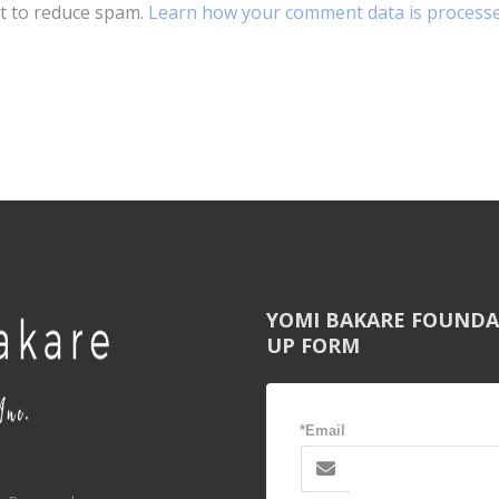
et to reduce spam.
Learn how your comment data is processe
YOMI BAKARE FOUNDA
UP FORM
*Email