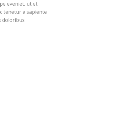
e eveniet, ut et
c tenetur a sapiente
s doloribus