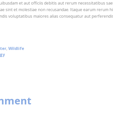
usdam et aut officiis debitis aut rerum necessitatibus saep
ae sint et molestiae non recusandae. Itaque earum rerum hi
iendis voluptatibus maiores alias consequatur aut perferendi
ter
,
Wildlife
ogy
mment