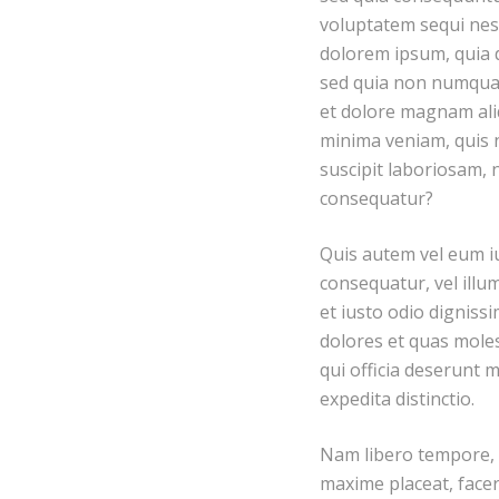
voluptatem sequi nes
dolorem ipsum, quia do
sed quia non numquam
et dolore magnam ali
minima veniam, quis 
suscipit laboriosam, 
consequatur?
Quis autem vel eum iu
consequatur, vel illu
et iusto odio digniss
dolores et quas molest
qui officia deserunt m
expedita distinctio.
Nam libero tempore, c
maxime placeat, face