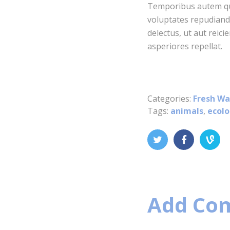
Temporibus autem quib
voluptates repudiand
delectus, ut aut reic
asperiores repellat.
Categories:
Fresh Wa
Tags:
animals
,
ecol
Add Co