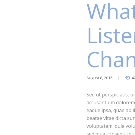
What
Liste
Chan
August 8, 2016
4
Sed ut perspiciatis, 
accusantium dolorem
eaque ipsa, quae ab il
beatae vitae dicta su
voluptatem, quia volup
sed quia consequuntu