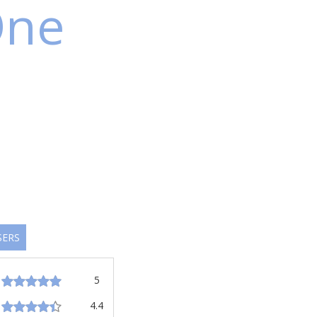
One
SERS
5
4.4