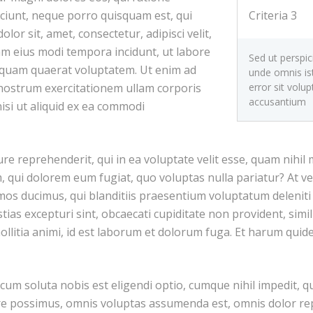
Criteria 3
ciunt, neque porro quisquam est, qui
lor sit, amet, consectetur, adipisci velit,
 eius modi tempora incidunt, ut labore
Sed ut perspici
quam quaerat voluptatem. Ut enim ad
unde omnis is
error sit volu
nostrum exercitationem ullam corporis
accusantium
nisi ut aliquid ex ea commodi
doloremque
laudantium, t
rem aperiam 
re reprehenderit, qui in ea voluptate velit esse, quam nihil 
ipsa, quae ab i
inventore verit
m, qui dolorem eum fugiat, quo voluptas nulla pariatur? At 
quasi architec
imos ducimus, qui blanditiis praesentium voluptatum deleniti
beatae vitae d
ias excepturi sint, obcaecati cupiditate non provident, simil
sunt,
ollitia animi, id est laborum et dolorum fuga. Et harum quide
um soluta nobis est eligendi optio, cumque nihil impedit, q
re possimus, omnis voluptas assumenda est, omnis dolor re