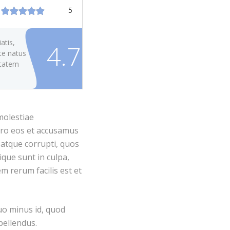
5
atis,
4.7
te natus
ptatem
otam
eaque
molestiae
llo
atis et
vero eos et accusamus
to
 atque corrupti, quos
icta
ique sunt in culpa,
m rerum facilis est et
uo minus id, quod
pellendus.